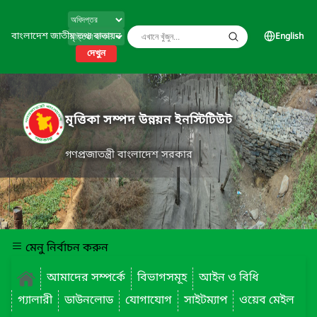
বাংলাদেশ জাতীয় তথ্য বাতায়ন
English
দেখুন
মৃত্তিকা সম্পদ উন্নয়ন ইনস্টিটিউট
গণপ্রজাতন্ত্রী বাংলাদেশ সরকার
মেনু নির্বাচন করুন
আমাদের সম্পর্কে
বিভাগসমূহ
আইন ও বিধি
গ্যালারী
ডাউনলোড
যোগাযোগ
সাইটম্যাপ
ওয়েব মেইল