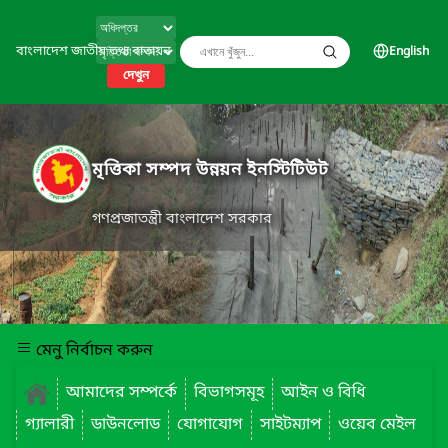
বাংলাদেশ জাতীয় তথ্য বাতায়ন
English
দেখুন
মৃত্তিকা সম্পদ উন্নয়ন ইনস্টিটিউট
গণপ্রজাতন্ত্রী বাংলাদেশ সরকার
মেনু নির্বাচন করুন
আমাদের সম্পর্কে
বিভাগসমূহ
আইন ও বিধি
গ্যালারী
ডাউনলোড
যোগাযোগ
সাইটম্যাপ
ওয়েব মেইল