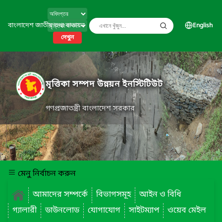
বাংলাদেশ জাতীয় তথ্য বাতায়ন
English
দেখুন
মৃত্তিকা সম্পদ উন্নয়ন ইনস্টিটিউট
গণপ্রজাতন্ত্রী বাংলাদেশ সরকার
মেনু নির্বাচন করুন
আমাদের সম্পর্কে
বিভাগসমূহ
আইন ও বিধি
গ্যালারী
ডাউনলোড
যোগাযোগ
সাইটম্যাপ
ওয়েব মেইল