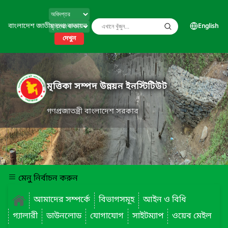
বাংলাদেশ জাতীয় তথ্য বাতায়ন
English
দেখুন
মৃত্তিকা সম্পদ উন্নয়ন ইনস্টিটিউট
গণপ্রজাতন্ত্রী বাংলাদেশ সরকার
মেনু নির্বাচন করুন
আমাদের সম্পর্কে
বিভাগসমূহ
আইন ও বিধি
গ্যালারী
ডাউনলোড
যোগাযোগ
সাইটম্যাপ
ওয়েব মেইল