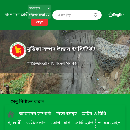
বাংলাদেশ জাতীয় তথ্য বাতায়ন
English
দেখুন
মৃত্তিকা সম্পদ উন্নয়ন ইনস্টিটিউট
গণপ্রজাতন্ত্রী বাংলাদেশ সরকার
মেনু নির্বাচন করুন
আমাদের সম্পর্কে
বিভাগসমূহ
আইন ও বিধি
গ্যালারী
ডাউনলোড
যোগাযোগ
সাইটম্যাপ
ওয়েব মেইল