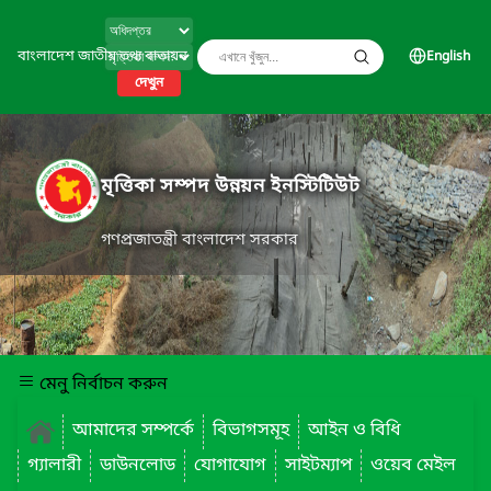
বাংলাদেশ জাতীয় তথ্য বাতায়ন
English
দেখুন
মৃত্তিকা সম্পদ উন্নয়ন ইনস্টিটিউট
গণপ্রজাতন্ত্রী বাংলাদেশ সরকার
মেনু নির্বাচন করুন
আমাদের সম্পর্কে
বিভাগসমূহ
আইন ও বিধি
গ্যালারী
ডাউনলোড
যোগাযোগ
সাইটম্যাপ
ওয়েব মেইল