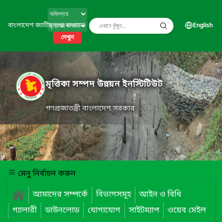
বাংলাদেশ জাতীয় তথ্য বাতায়ন
English
দেখুন
মৃত্তিকা সম্পদ উন্নয়ন ইনস্টিটিউট
গণপ্রজাতন্ত্রী বাংলাদেশ সরকার
মেনু নির্বাচন করুন
আমাদের সম্পর্কে
বিভাগসমূহ
আইন ও বিধি
গ্যালারী
ডাউনলোড
যোগাযোগ
সাইটম্যাপ
ওয়েব মেইল