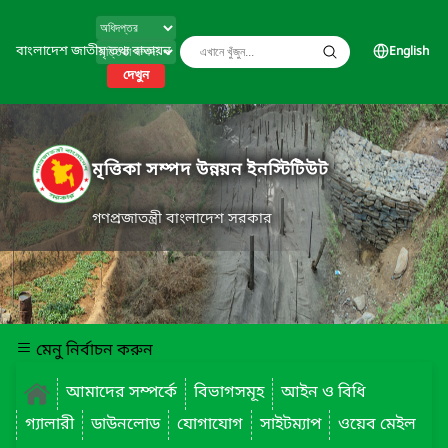
বাংলাদেশ জাতীয় তথ্য বাতায়ন
English
দেখুন
মৃত্তিকা সম্পদ উন্নয়ন ইনস্টিটিউট
গণপ্রজাতন্ত্রী বাংলাদেশ সরকার
মেনু নির্বাচন করুন
আমাদের সম্পর্কে
বিভাগসমূহ
আইন ও বিধি
গ্যালারী
ডাউনলোড
যোগাযোগ
সাইটম্যাপ
ওয়েব মেইল