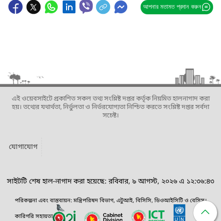
আপনার মতামত প্রদান করুন
এই ওয়েবসাইটে প্রকাশিত সকল তথ্য সংশ্লিষ্ট দপ্তর কর্তৃক নিয়মিত হালনাগাদ করা
হয়। তথ্যের যথার্থতা, নির্ভুলতা ও নির্ভরযোগ্যতা নিশ্চিত করতে সংশ্লিষ্ট দপ্তর সর্বদা
সচেষ্ট।
যোগাযোগ
সাইটটি শেষ হাল-নাগাদ করা হয়েছে: রবিবার, ৯ আগস্ট, ২০২৬ এ ১২:৩৬:৪৩
পরিকল্পনা এবং বাস্তবায়ন: মন্ত্রিপরিষদ বিভাগ, এটুআই, বিসিসি, ডিওআইসিটি ও বেসিস।
কারিগরি সহায়তা