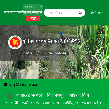
বাংলাদেশ জাতীয় তথ্য বাতায়ন
English
দেখুন
মৃত্তিকা সম্পদ উন্নয়ন ইনস্টিটিউট
গণপ্রজাতন্ত্রী বাংলাদেশ সরকার
মেনু নির্বাচন করুন
আমাদের সম্পর্কে
বিভাগসমূহ
আইন ও বিধি
গ্যালারী
ডাউনলোড
যোগাযোগ
সাইটম্যাপ
ওয়েব মেইল