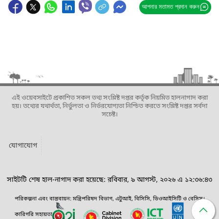
আপনার মতামত প্রদান করুন
এই ওয়েবসাইটে প্রকাশিত সকল তথ্য সংশ্লিষ্ট দপ্তর কর্তৃক নিয়মিত হালনাগাদ করা
হয়। তথ্যের যথার্থতা, নির্ভুলতা ও নির্ভরযোগ্যতা নিশ্চিত করতে সংশ্লিষ্ট দপ্তর সর্বদা
সচেষ্ট।
যোগাযোগ
সাইটটি শেষ হাল-নাগাদ করা হয়েছে: রবিবার, ৯ আগস্ট, ২০২৬ এ ১২:৩৬:৪৩
পরিকল্পনা এবং বাস্তবায়ন: মন্ত্রিপরিষদ বিভাগ, এটুআই, বিসিসি, ডিওআইসিটি ও বেসিস।
কারিগরি সহায়তা