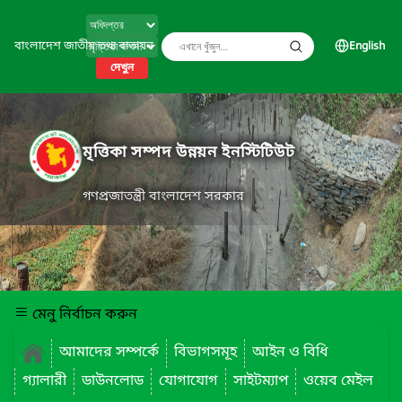
বাংলাদেশ জাতীয় তথ্য বাতায়ন
English
দেখুন
মৃত্তিকা সম্পদ উন্নয়ন ইনস্টিটিউট
গণপ্রজাতন্ত্রী বাংলাদেশ সরকার
মেনু নির্বাচন করুন
আমাদের সম্পর্কে
বিভাগসমূহ
আইন ও বিধি
গ্যালারী
ডাউনলোড
যোগাযোগ
সাইটম্যাপ
ওয়েব মেইল