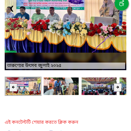
❮
❯
তারুণ্যের উৎসব জুলাই ২০২৫
🡸
🡺
এই কনটেন্টটি শেয়ার করতে ক্লিক করুন