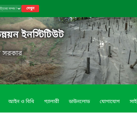
দেখুন
উন্নয়ন ইনস্টিটিউট
েশ সরকার
আইন ও বিধি
গ্যালারী
ডাউনলোড
যোগাযোগ
সাই