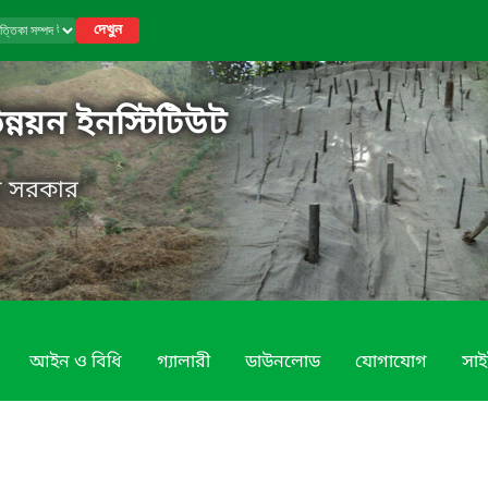
দেখুন
উন্নয়ন ইনস্টিটিউট
েশ সরকার
আইন ও বিধি
গ্যালারী
ডাউনলোড
যোগাযোগ
সাই