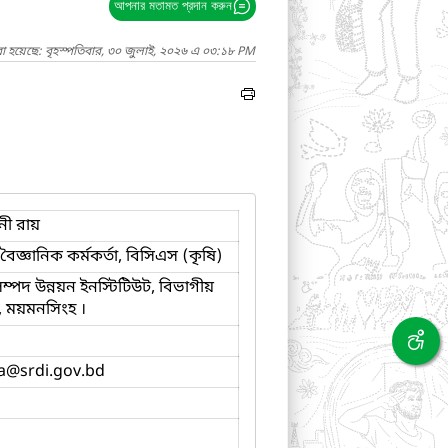
আপনার মতামত প্রদান করুন
া হয়েছে: বৃহস্পতিবার, ৩০ জুলাই, ২০২৬ এ ০৩:১৮ PM
নী রায়
 বৈজ্ঞানিক কর্মকর্তা, বিসিএস (কৃষি)
 সম্পদ উন্নয়ন ইনস্টিটিউট, বিভাগীয়
য়, ময়মনসিংহ ।
a
@srdi.gov.bd