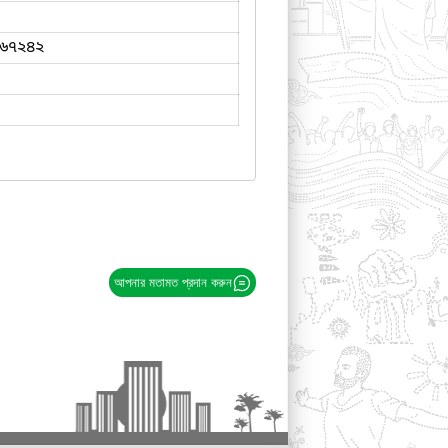
৬৭২৪২
আপনার মতামত প্রদান করুন