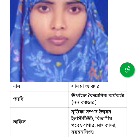
নাম
সালমা আক্তার
ঊর্ধ্বতন বৈজ্ঞানিক কর্মকর্তা
পদবি
(নন ক্যাডার)
মৃত্তিকা সম্পদ উন্নয়ন
ইনস্টিটিউট, বিভাগীয়
অফিস
গবেষণাগার, মাসকান্দা,
ময়মনসিংহ।