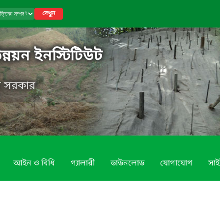
দেখুন
উন্নয়ন ইনস্টিটিউট
েশ সরকার
আইন ও বিধি
গ্যালারী
ডাউনলোড
যোগাযোগ
সাই