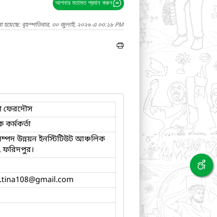
আপনার মতামত প্রদান করুন
া হয়েছে: বৃহস্পতিবার, ৩০ জুলাই, ২০২৬ এ ০৩:১৮ PM
া ফেরদৌস
ক কর্মকর্তা
 সম্পদ উন্নয়ন ইনস্টিটিউট আঞ্চলিক
য়, ফরিদপুর।
.tina108
@gmail.com