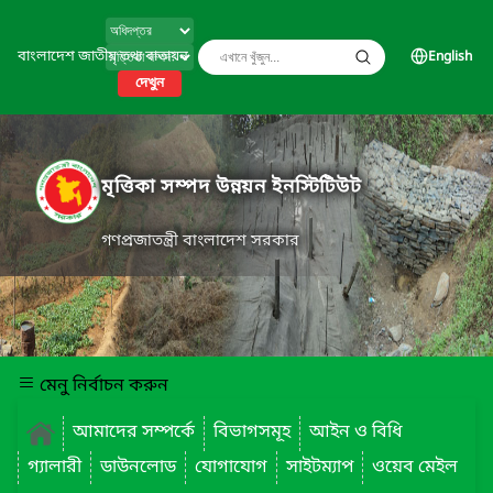
বাংলাদেশ জাতীয় তথ্য বাতায়ন
English
দেখুন
মৃত্তিকা সম্পদ উন্নয়ন ইনস্টিটিউট
গণপ্রজাতন্ত্রী বাংলাদেশ সরকার
মেনু নির্বাচন করুন
আমাদের সম্পর্কে
বিভাগসমূহ
আইন ও বিধি
গ্যালারী
ডাউনলোড
যোগাযোগ
সাইটম্যাপ
ওয়েব মেইল