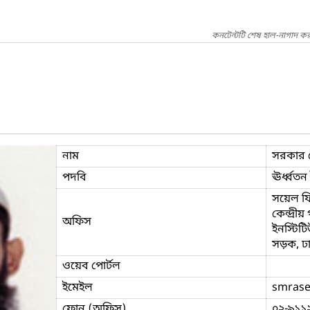
কনটেন্টটি শেষ হাল-নাগাদ কর
নাম
সরকার ম
পদবি
ঊর্ধ্বতন
সয়েল ফি
কেন্দ্রী
অফিস
ইনস্টিটি
সড়ক, ঢ
ওয়েব পোর্টল
ইমেইল
smrase
ফোন (অফিস)
০২-৯১১