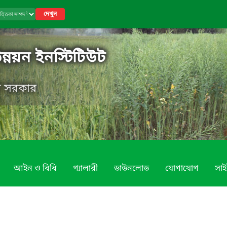
দেখুন
উন্নয়ন ইনস্টিটিউট
েশ সরকার
আইন ও বিধি
গ্যালারী
ডাউনলোড
যোগাযোগ
সাই