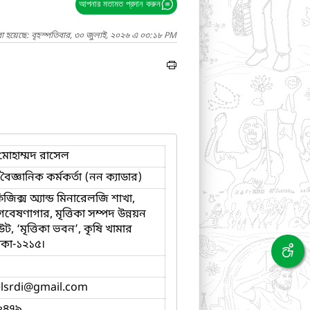
আপনার মতামত প্রদান করুন
া হয়েছে: বৃহস্পতিবার, ৩০ জুলাই, ২০২৬ এ ০৩:১৮ PM
োহাম্মদ রাসেল
 বৈজ্ঞানিক কর্মকর্তা (নন ক্যাডার)
জিক্স অ্যান্ড মিনারেলজি শাখা,
য় গবেষণাগার, মৃত্তিকা সম্পদ উন্নয়ন
উট, ‘মৃত্তিকা ভবন’, কৃষি খামার
াকা-১২১৫।
lsrdi
@gmail.com
২৪৭৯