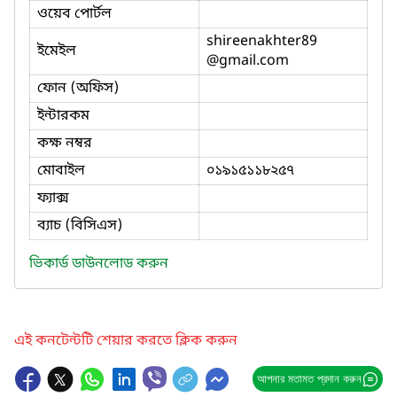
ওয়েব পোর্টল
shireenakhter89
ইমেইল
@gmail.com
ফোন (অফিস)
ইন্টারকম
কক্ষ নম্বর
মোবাইল
০১৯১৫১১৮২৫৭
ফ্যাক্স
ব্যাচ (বিসিএস)
ভিকার্ড ডাউনলোড করুন
এই কনটেন্টটি শেয়ার করতে ক্লিক করুন
আপনার মতামত প্রদান করুন