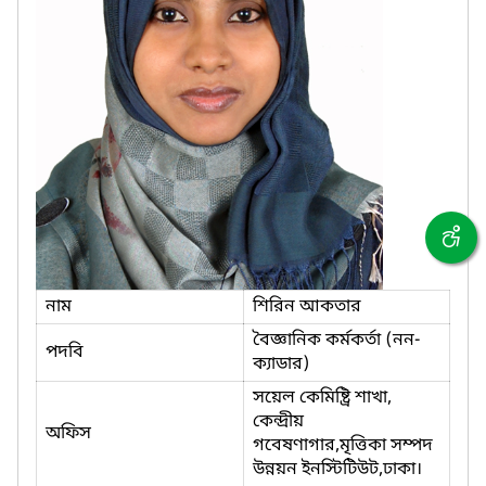
নাম
শিরিন আকতার
বৈজ্ঞানিক কর্মকর্তা (নন-
পদবি
ক্যাডার)
সয়েল কেমিষ্ট্রি শাখা,
কেন্দ্রীয়
অফিস
গবেষণাগার,মৃত্তিকা সম্পদ
উন্নয়ন ইনস্টিটিউট,ঢাকা।