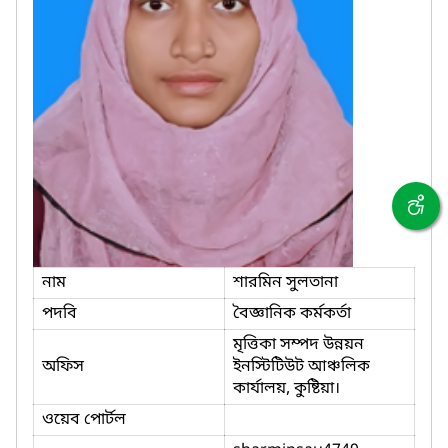
নাম
শারমিন সুলতানা
পদবি
বৈজ্ঞানিক কর্মকর্তা
মৃত্তিকা সম্পদ উন্নয়ন
অফিস
ইনস্টিটিউট আঞ্চলিক
কার্যালয়, কুষ্টিয়া।
ওয়েব পোর্টল