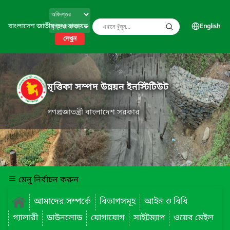
বাংলাদেশ জাতীয় তথ্য বাতায়ন
English
দেখুন
মৃত্তিকা সম্পদ উন্নয়ন ইনস্টিটিউট
গণপ্রজাতন্ত্রী বাংলাদেশ সরকার
মেনু নির্বাচন করুন
আমাদের সম্পর্কে
বিভাগসমূহ
আইন ও বিধি
গ্যালারী
ডাউনলোড
যোগাযোগ
সাইটম্যাপ
ওয়েব মেইল