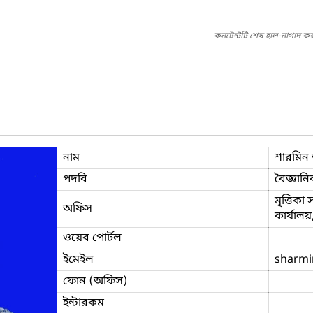
কনটেন্টটি শেষ হাল-নাগাদ কর
নাম
শারমিন 
পদবি
বৈজ্ঞানি
মৃত্তিকা
অফিস
কার্যাল
ওয়েব পোর্টল
ইমেইল
sharmi
ফোন (অফিস)
ইন্টারকম