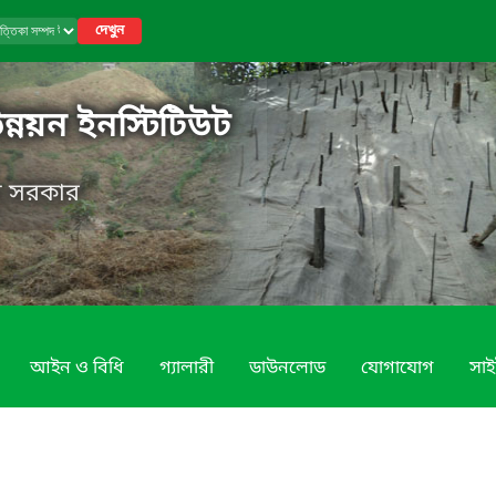
দেখুন
উন্নয়ন ইনস্টিটিউট
েশ সরকার
আইন ও বিধি
গ্যালারী
ডাউনলোড
যোগাযোগ
সাই