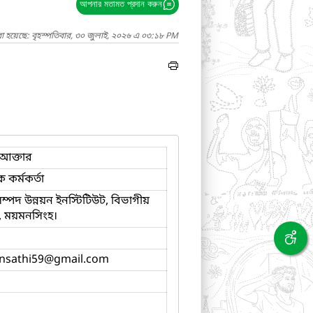
আপনার মতামত প্রদান করুন
া হয়েছে: বৃহস্পতিবার, ৩০ জুলাই, ২০২৬ এ ০৩:১৮ PM
আক্তার
ক কর্মকর্তা
 সম্পদ উন্নয়ন ইনস্টিটিউট, বিভাগীয়
য়, ময়মনসিংহ।
nsathi59
@gmail.com