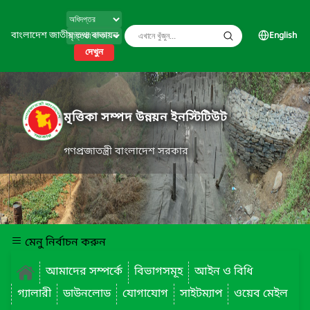
বাংলাদেশ জাতীয় তথ্য বাতায়ন
English
দেখুন
মৃত্তিকা সম্পদ উন্নয়ন ইনস্টিটিউট
গণপ্রজাতন্ত্রী বাংলাদেশ সরকার
মেনু নির্বাচন করুন
আমাদের সম্পর্কে
বিভাগসমূহ
আইন ও বিধি
গ্যালারী
ডাউনলোড
যোগাযোগ
সাইটম্যাপ
ওয়েব মেইল