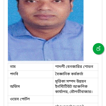
নাম
শাদলী বেনজারির শোভন
পদবি
বৈজ্ঞানিক কর্মকর্তা
মৃত্তিকা সম্পদ উন্নয়ন
অফিস
ইনস্টিটিউট আঞ্চলিক
কার্যালয়, মৌলভীবাজার।
ওয়েব পোর্টল