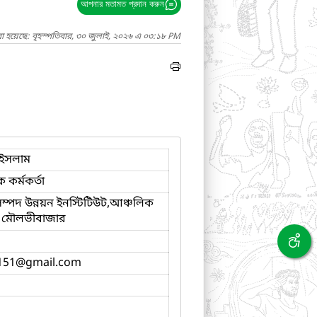
আপনার মতামত প্রদান করুন
া হয়েছে: বৃহস্পতিবার, ৩০ জুলাই, ২০২৬ এ ০৩:১৮ PM
 ইসলাম
ক কর্মকর্তা
 সম্পদ উন্নয়ন ইনস্টিটিউট,আঞ্চলিক
য় মৌলভীবাজার
151
@gmail.com