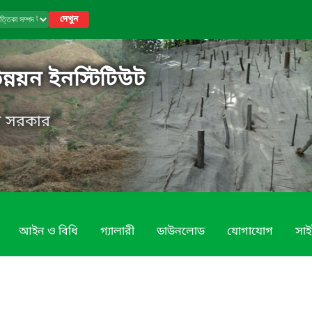
দেখুন
উন্নয়ন ইনস্টিটিউট
েশ সরকার
আইন ও বিধি
গ্যালারী
ডাউনলোড
যোগাযোগ
সাই