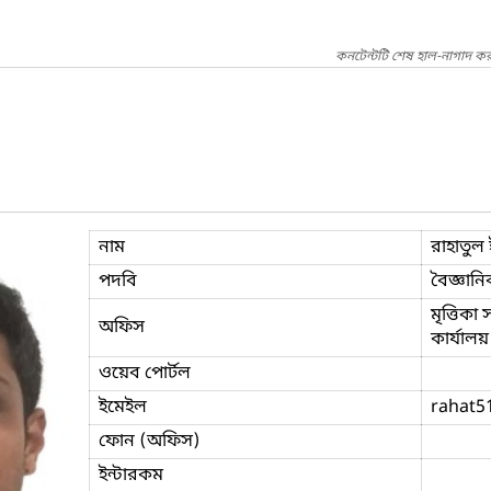
কনটেন্টটি শেষ হাল-নাগাদ কর
নাম
রাহাতুল
পদবি
বৈজ্ঞানি
মৃত্তিকা
অফিস
কার্যাল
ওয়েব পোর্টল
ইমেইল
rahat5
ফোন (অফিস)
ইন্টারকম