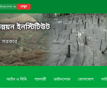
দেখুন
উন্নয়ন ইনস্টিটিউট
েশ সরকার
আইন ও বিধি
গ্যালারী
ডাউনলোড
যোগাযোগ
সাই