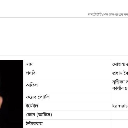
কনটেন্টটি শেষ হাল-নাগাদ কর
নাম
মোহাম্ম
পদবি
প্রধান ব
মৃত্তিকা
অফিস
কার্যালয়
ওয়েব পোর্টল
ইমেইল
kamals
ফোন (অফিস)
ইন্টারকম