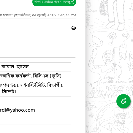
আপনার মতামত প্রদান করুন
া হয়েছে: বৃহস্পতিবার, ৩০ জুলাই, ২০২৬ এ ০৩:১৮ PM
দ কামাল হোসেন
ৈজ্ঞানিক কর্মকর্তা, বিসিএস (কৃষি)
 সম্পদ উন্নয়ন ইনস্টিটিউট, বিভাগীয়
, সিলেট।
rdi
@yahoo.com