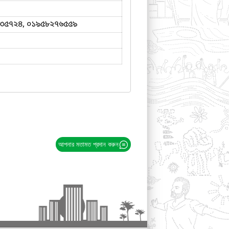
৩৫৭২৪, ০১৯৫৮২৭৬৫৫৯
আপনার মতামত প্রদান করুন