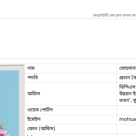
কনটেন্টটি শেষ হাল-নাগাদ কর
নাম
মোহসানা
পদবি
প্রধান ব
ডিপিএস অ
অফিস
উন্নয়ন ইন
ভবন’, ক
ওয়েব পোর্টল
ইমেইল
mohsa
ফোন (অফিস)