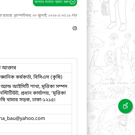
আপনার মতামত প্রদান করুন
া হয়েছে: বৃহস্পতিবার, ৩০ জুলাই, ২০২৬ এ ০৩:১৮ PM
 আক্তার
ৈজ্ঞানিক কর্মকর্তা, বিসিএস (কৃষি)
্যান্ড আইসিটি শাখা, মৃত্তিকা সম্পদ
স্টিটিউট, প্রধান কার্যালয়, ‘মৃত্তিকা
ৃষি খামার সড়ক, ঢাকা-১২১৫।
na_bau
@yahoo.com