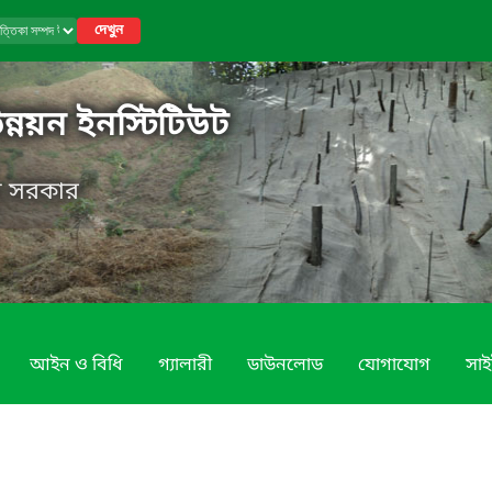
দেখুন
উন্নয়ন ইনস্টিটিউট
েশ সরকার
আইন ও বিধি
গ্যালারী
ডাউনলোড
যোগাযোগ
সাই