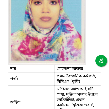
নাম
মোহসানা আক্তার
প্রধান বৈজ্ঞানিক কর্মকর্তা,
পদবি
বিসিএস (কৃষি)
ডিপিএস অ্যান্ড আইসিটি
শাখা, মৃত্তিকা সম্পদ উন্নয়ন
ইনস্টিটিউট, প্রধান
অফিস
কার্যালয়, ‘মৃত্তিকা ভবন’,