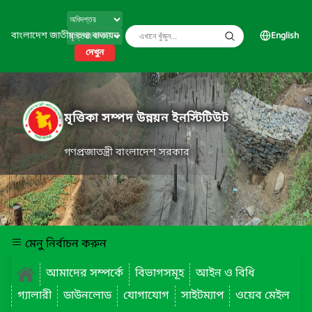
বাংলাদেশ জাতীয় তথ্য বাতায়ন
English
দেখুন
মৃত্তিকা সম্পদ উন্নয়ন ইনস্টিটিউট
গণপ্রজাতন্ত্রী বাংলাদেশ সরকার
মেনু নির্বাচন করুন
আমাদের সম্পর্কে
বিভাগসমূহ
আইন ও বিধি
গ্যালারী
ডাউনলোড
যোগাযোগ
সাইটম্যাপ
ওয়েব মেইল