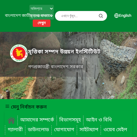
বাংলাদেশ জাতীয় তথ্য বাতায়ন
English
দেখুন
মৃত্তিকা সম্পদ উন্নয়ন ইনস্টিটিউট
গণপ্রজাতন্ত্রী বাংলাদেশ সরকার
মেনু নির্বাচন করুন
আমাদের সম্পর্কে
বিভাগসমূহ
আইন ও বিধি
গ্যালারী
ডাউনলোড
যোগাযোগ
সাইটম্যাপ
ওয়েব মেইল