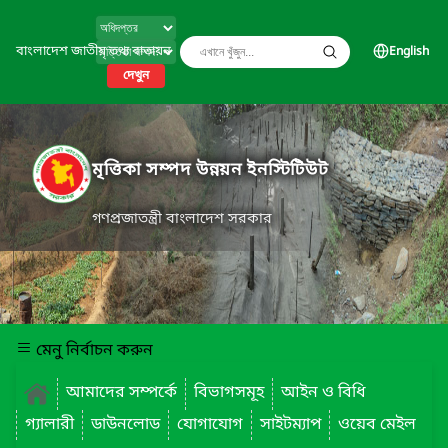
বাংলাদেশ জাতীয় তথ্য বাতায়ন
English
দেখুন
মৃত্তিকা সম্পদ উন্নয়ন ইনস্টিটিউট
গণপ্রজাতন্ত্রী বাংলাদেশ সরকার
মেনু নির্বাচন করুন
আমাদের সম্পর্কে
বিভাগসমূহ
আইন ও বিধি
গ্যালারী
ডাউনলোড
যোগাযোগ
সাইটম্যাপ
ওয়েব মেইল