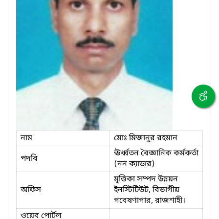
নাম
মোঃ মিজানুর রহমান
ঊর্ধ্বতন বৈজ্ঞানিক কর্মকর্তা
পদবি
(নন ক্যাডার)
মৃত্তিকা সম্পদ উন্নয়ন
অফিস
ইনস্টিটিউট, বিভাগীয়
গবেষণাগার, রাজশাহী।
ওয়েব পোর্টল