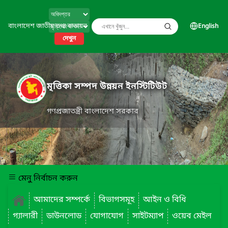
বাংলাদেশ জাতীয় তথ্য বাতায়ন
English
দেখুন
মৃত্তিকা সম্পদ উন্নয়ন ইনস্টিটিউট
গণপ্রজাতন্ত্রী বাংলাদেশ সরকার
মেনু নির্বাচন করুন
আমাদের সম্পর্কে
বিভাগসমূহ
আইন ও বিধি
গ্যালারী
ডাউনলোড
যোগাযোগ
সাইটম্যাপ
ওয়েব মেইল