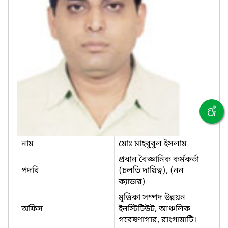
নাম
মোঃ মাহবুবুল ইসলাম
প্রধান বৈজ্ঞানিক কর্মকর্তা
পদবি
(চলতি দায়িত্ব), (নন
ক্যাডার)
মৃত্তিকা সম্পদ উন্নয়ন
অফিস
ইনস্টিটিউট, আঞ্চলিক
গবেষণাগার, রাংগামাটি।