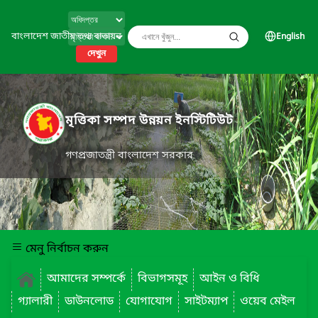
বাংলাদেশ জাতীয় তথ্য বাতায়ন
English
দেখুন
মৃত্তিকা সম্পদ উন্নয়ন ইনস্টিটিউট
গণপ্রজাতন্ত্রী বাংলাদেশ সরকার
মেনু নির্বাচন করুন
আমাদের সম্পর্কে
বিভাগসমূহ
আইন ও বিধি
গ্যালারী
ডাউনলোড
যোগাযোগ
সাইটম্যাপ
ওয়েব মেইল