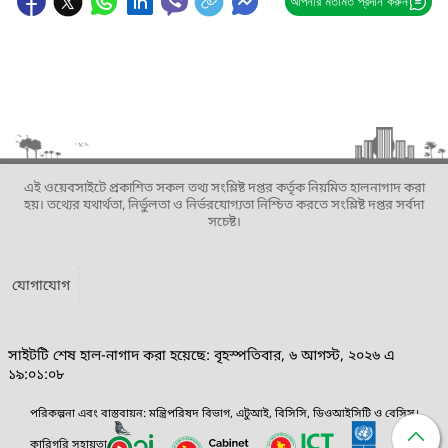
আপনার মতামত প্রদান করুন
এই ওয়েবসাইটে প্রকাশিত সকল তথ্য সংশ্লিষ্ট দপ্তর কর্তৃক নিয়মিত হালনাগাদ করা
হয়। তথ্যের যথার্থতা, নির্ভুলতা ও নির্ভরযোগ্যতা নিশ্চিত করতে সংশ্লিষ্ট দপ্তর সর্বদা
সচেষ্ট।
যোগাযোগ
সাইটটি শেষ হাল-নাগাদ করা হয়েছে: বৃহস্পতিবার, ৬ আগস্ট, ২০২৬ এ
১৯:০১:০৮
পরিকল্পনা এবং বাস্তবায়ন: মন্ত্রিপরিষদ বিভাগ, এটুআই, বিসিসি, ডিওআইসিটি ও বেসিস।
কারিগরি সহায়তা