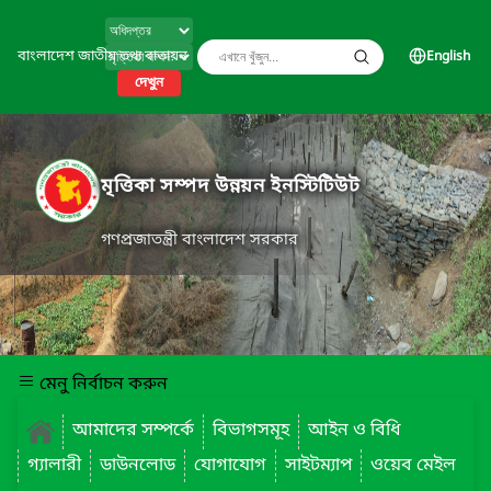
বাংলাদেশ জাতীয় তথ্য বাতায়ন
English
দেখুন
মৃত্তিকা সম্পদ উন্নয়ন ইনস্টিটিউট
গণপ্রজাতন্ত্রী বাংলাদেশ সরকার
মেনু নির্বাচন করুন
আমাদের সম্পর্কে
বিভাগসমূহ
আইন ও বিধি
গ্যালারী
ডাউনলোড
যোগাযোগ
সাইটম্যাপ
ওয়েব মেইল