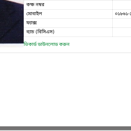
কক্ষ নম্বর
মোবাইল
০১৮৬১-
ফ্যাক্স
ব্যাচ (বিসিএস)
ভিকার্ড ডাউনলোড করুন