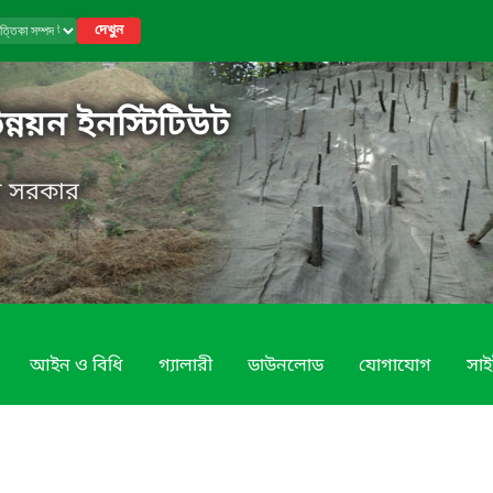
দেখুন
উন্নয়ন ইনস্টিটিউট
েশ সরকার
আইন ও বিধি
গ্যালারী
ডাউনলোড
যোগাযোগ
সাই