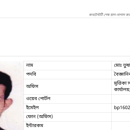
কনটেন্টটি শেষ হাল-নাগাদ কর
নাম
মোঃ তুষ
পদবি
বৈজ্ঞানি
মৃত্তিকা
অফিস
কার্যালয়,
ওয়েব পোর্টল
ইমেইল
bp160
ফোন (অফিস)
ইন্টারকম