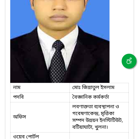
নাম
মোঃ জিন্নাতুল ইসলাম
পদবি
বৈজ্ঞানিক কর্মকর্তা
লবণাক্ততা ব্যবস্থাপনা ও
গবেষণাকেন্দ্র, মৃত্তিকা
অফিস
সম্পদ উন্নয়ন ইনস্টিটিউট,
বটিয়াঘাটা, খুলনা।
ওয়েব পোর্টল