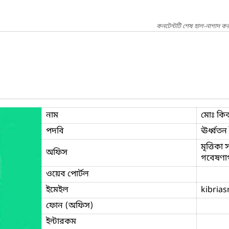
কনটেন্টটি শেষ হাল-নাগাদ কর
নাম
মোঃ কিব
পদবি
ঊর্ধ্বতন
মৃত্তিকা
অফিস
গবেষণাগ
ওয়েব পোর্টল
ইমেইল
kibrias
ফোন (অফিস)
ইন্টারকম