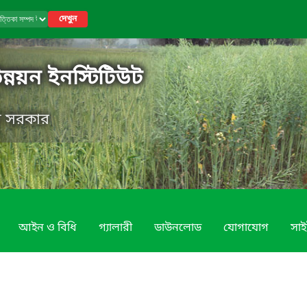
দেখুন
উন্নয়ন ইনস্টিটিউট
েশ সরকার
আইন ও বিধি
গ্যালারী
ডাউনলোড
যোগাযোগ
সাই