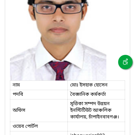
নাম
মোঃ ইসহাক হোসেন
পদবি
বৈজ্ঞানিক কর্মকর্তা
মৃত্তিকা সম্পদ উন্নয়ন
অফিস
ইনস্টিটিউট আঞ্চলিক
কার্যালয়, চাঁপাইনবাবগঞ্জ।
ওয়েব পোর্টল