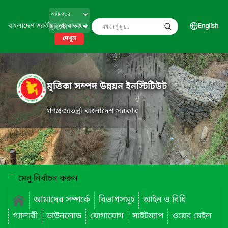
বাংলাদেশ জাতীয় তথ্য বাতায়ন
English
দেখুন
মৃত্তিকা সম্পদ উন্নয়ন ইনস্টিটিউট
গণপ্রজাতন্ত্রী বাংলাদেশ সরকার
মেনু নির্বাচন করুন
আমাদের সম্পর্কে
বিভাগসমূহ
আইন ও বিধি
গ্যালারী
ডাউনলোড
যোগাযোগ
সাইটম্যাপ
ওয়েব মেইল