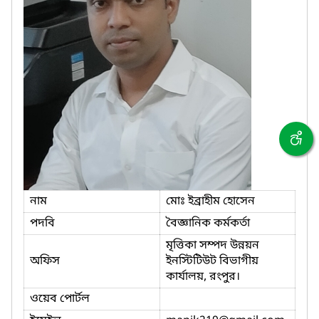
নাম
মোঃ ইব্রাহীম হোসেন
পদবি
বৈজ্ঞানিক কর্মকর্তা
মৃত্তিকা সম্পদ উন্নয়ন
অফিস
ইনস্টিটিউট বিভাগীয়
কার্যালয়, রংপুর।
ওয়েব পোর্টল