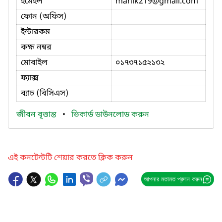
ইমেইল
manik219
@gmail.com
ফোন (অফিস)
ইন্টারকম
কক্ষ নম্বর
মোবাইল
০১৭৩৭১৫২১৩২
ফ্যাক্স
ব্যাচ (বিসিএস)
জীবন বৃত্তান্ত
•
ভিকার্ড ডাউনলোড করুন
এই কনটেন্টটি শেয়ার করতে ক্লিক করুন
আপনার মতামত প্রদান করুন