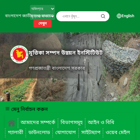
বাংলাদেশ জাতীয় তথ্য বাতায়ন
English
দেখুন
মৃত্তিকা সম্পদ উন্নয়ন ইনস্টিটিউট
গণপ্রজাতন্ত্রী বাংলাদেশ সরকার
মেনু নির্বাচন করুন
আমাদের সম্পর্কে
বিভাগসমূহ
আইন ও বিধি
গ্যালারী
ডাউনলোড
যোগাযোগ
সাইটম্যাপ
ওয়েব মেইল