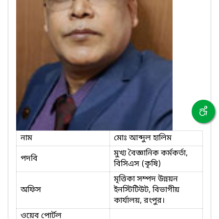
নাম
মোঃ আব্দুল হালিম
মুখ্য বৈজ্ঞানিক কর্মকর্তা,
পদবি
বিসিএস (কৃষি)
মৃত্তিকা সম্পদ উন্নয়ন
অফিস
ইনস্টিটিউট, বিভাগীয়
কার্যালয়, রংপুর।
ওয়েব পোর্টল