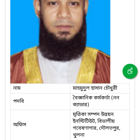
নাম
মাহমুদুল হাসান চৌধুরী
বৈজ্ঞানিক কর্মকর্তা (নন
পদবি
ক্যাডার)
মৃত্তিকা সম্পদ উন্নয়ন
ইনস্টিটিউট, বিভাগীয়
অফিস
গবেষণাগার, দৌলতপুর,
খুলনা