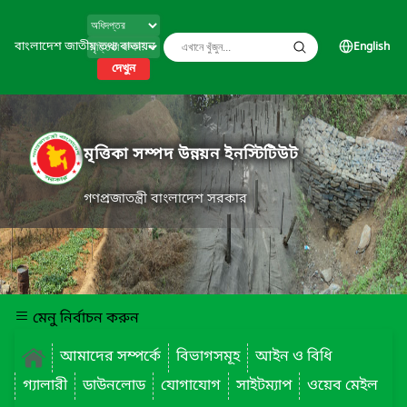
বাংলাদেশ জাতীয় তথ্য বাতায়ন
English
দেখুন
মৃত্তিকা সম্পদ উন্নয়ন ইনস্টিটিউট
গণপ্রজাতন্ত্রী বাংলাদেশ সরকার
মেনু নির্বাচন করুন
আমাদের সম্পর্কে
বিভাগসমূহ
আইন ও বিধি
গ্যালারী
ডাউনলোড
যোগাযোগ
সাইটম্যাপ
ওয়েব মেইল