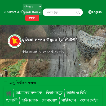
বাংলাদেশ জাতীয় তথ্য বাতায়ন
English
দেখুন
মৃত্তিকা সম্পদ উন্নয়ন ইনস্টিটিউট
গণপ্রজাতন্ত্রী বাংলাদেশ সরকার
মেনু নির্বাচন করুন
আমাদের সম্পর্কে
বিভাগসমূহ
আইন ও বিধি
গ্যালারী
ডাউনলোড
যোগাযোগ
সাইটম্যাপ
ওয়েব মেইল