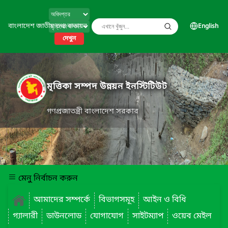
বাংলাদেশ জাতীয় তথ্য বাতায়ন
English
দেখুন
মৃত্তিকা সম্পদ উন্নয়ন ইনস্টিটিউট
গণপ্রজাতন্ত্রী বাংলাদেশ সরকার
মেনু নির্বাচন করুন
আমাদের সম্পর্কে
বিভাগসমূহ
আইন ও বিধি
গ্যালারী
ডাউনলোড
যোগাযোগ
সাইটম্যাপ
ওয়েব মেইল