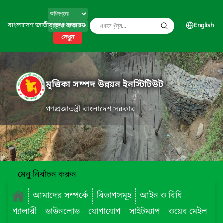
বাংলাদেশ জাতীয় তথ্য বাতায়ন
English
দেখুন
মৃত্তিকা সম্পদ উন্নয়ন ইনস্টিটিউট
গণপ্রজাতন্ত্রী বাংলাদেশ সরকার
মেনু নির্বাচন করুন
আমাদের সম্পর্কে
বিভাগসমূহ
আইন ও বিধি
গ্যালারী
ডাউনলোড
যোগাযোগ
সাইটম্যাপ
ওয়েব মেইল