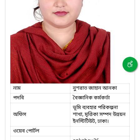
নাম
নুশরাত জাহান আনকা
পদবি
বৈজ্ঞানিক কর্মকর্তা
ভূমি ব্যবহার পরিকল্পনা
অফিস
শাখা, মৃত্তিকা সম্পদ উন্নয়ন
ইনস্টিটিউট, ঢাকা।
ওয়েব পোর্টল