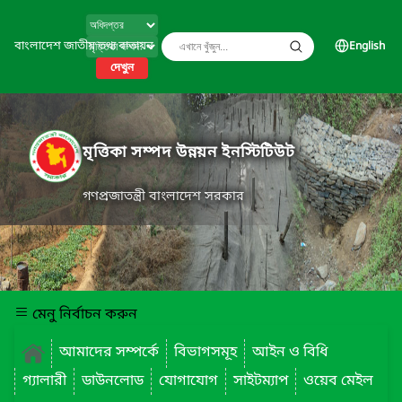
বাংলাদেশ জাতীয় তথ্য বাতায়ন
English
দেখুন
মৃত্তিকা সম্পদ উন্নয়ন ইনস্টিটিউট
গণপ্রজাতন্ত্রী বাংলাদেশ সরকার
মেনু নির্বাচন করুন
আমাদের সম্পর্কে
বিভাগসমূহ
আইন ও বিধি
গ্যালারী
ডাউনলোড
যোগাযোগ
সাইটম্যাপ
ওয়েব মেইল