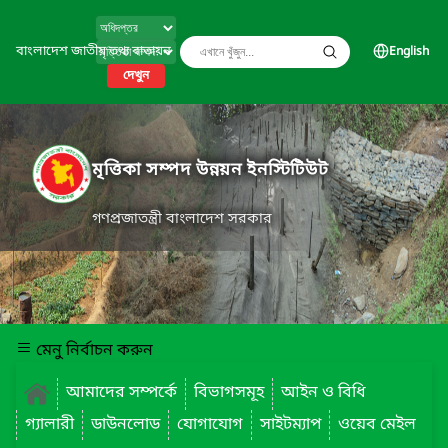
বাংলাদেশ জাতীয় তথ্য বাতায়ন
English
দেখুন
মৃত্তিকা সম্পদ উন্নয়ন ইনস্টিটিউট
গণপ্রজাতন্ত্রী বাংলাদেশ সরকার
মেনু নির্বাচন করুন
আমাদের সম্পর্কে
বিভাগসমূহ
আইন ও বিধি
গ্যালারী
ডাউনলোড
যোগাযোগ
সাইটম্যাপ
ওয়েব মেইল