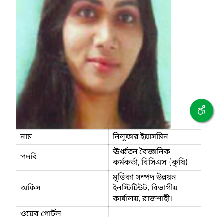
নাম
নিলুফার ইয়াসমিন
ঊর্ধ্বতন বৈজ্ঞানিক
পদবি
কর্মকর্তা, বিসিএস (কৃষি)
মৃত্তিকা সম্পদ উন্নয়ন
অফিস
ইনস্টিটিউট, বিভাগীয়
কার্যালয়, রাজশাহী।
ওয়েব পোর্টল