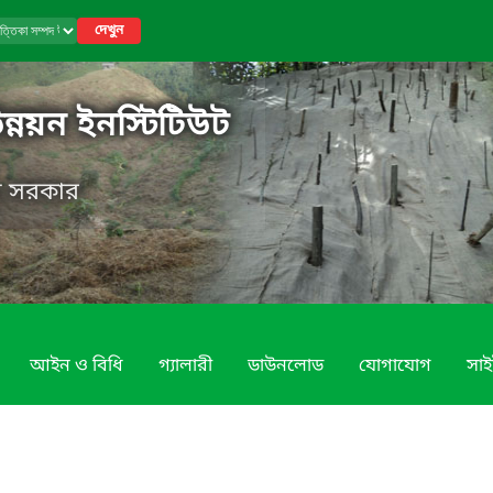
দেখুন
উন্নয়ন ইনস্টিটিউট
েশ সরকার
আইন ও বিধি
গ্যালারী
ডাউনলোড
যোগাযোগ
সাই