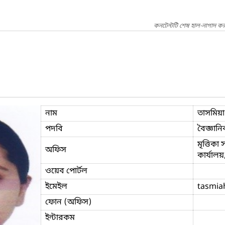
কনটেন্টটি শেষ হাল-নাগাদ কর
নাম
তাসমিয়া
পদবি
বৈজ্ঞানি
মৃত্তিকা
অফিস
কার্যাল
ওয়েব পোর্টল
ইমেইল
tasmia
ফোন (অফিস)
ইন্টারকম