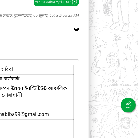
আপনার মতামত প্রদান করুন
া হয়েছে: বৃহস্পতিবার, ৩০ জুলাই, ২০২৬ এ ০৩:১৮ PM
 হাবিবা
ক কর্মকর্তা
 সম্পদ উন্নয়ন ইনস্টিটিউট আঞ্চলিক
য়, নোয়াখালী।
habiba99
@gmail.com