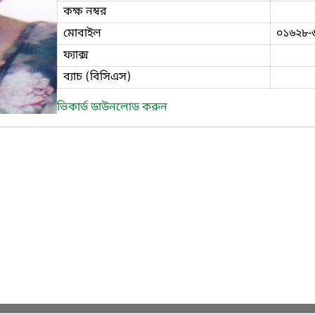
কক্ষ নম্বর
মোবাইল
০১৬২৮-
ফ্যাক্স
ব্যাচ (বিসিএস)
ভিকার্ড ডাউনলোড করুন