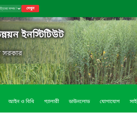
দেখুন
উন্নয়ন ইনস্টিটিউট
েশ সরকার
আইন ও বিধি
গ্যালারী
ডাউনলোড
যোগাযোগ
সাই