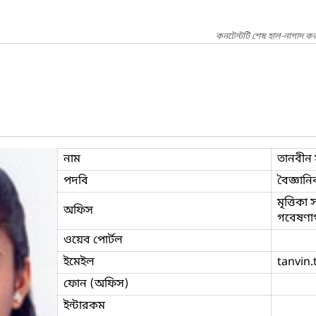
কনটেন্টটি শেষ হাল-নাগাদ কর
নাম
তানবীন 
পদবি
বৈজ্ঞানি
মৃত্তিকা
অফিস
গবেষণাগ
ওয়েব পোর্টল
ইমেইল
tanvin.t
ফোন (অফিস)
ইন্টারকম