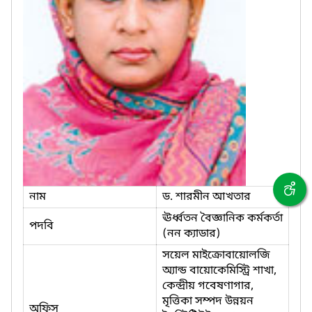
নাম
ড. শারমীন আখতার
ঊর্ধ্বতন বৈজ্ঞানিক কর্মকর্তা
পদবি
(নন ক্যাডার)
সয়েল মাইক্রোবায়োলজি
অ্যান্ড বায়োকেমিস্ট্রি শাখা,
কেন্দ্রীয় গবেষণাগার,
মৃত্তিকা সম্পদ উন্নয়ন
অফিস