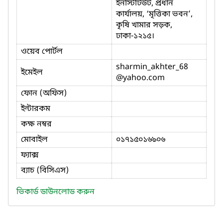
ইনস্টিটিউট, প্রধান
কার্যালয়, ‘মৃত্তিকা ভবন’,
কৃষি খামার সড়ক,
ঢাকা-১২১৫।
ওয়েব পোর্টল
sharmin_akhter_68
ইমেইল
@yahoo.com
ফোন (অফিস)
ইন্টারকম
কক্ষ নম্বর
মোবাইল
০১৭১৫০১৬৯০৬
ফ্যাক্স
ব্যাচ (বিসিএস)
ভিকার্ড ডাউনলোড করুন