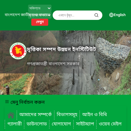
বাংলাদেশ জাতীয় তথ্য বাতায়ন
English
দেখুন
মৃত্তিকা সম্পদ উন্নয়ন ইনস্টিটিউট
গণপ্রজাতন্ত্রী বাংলাদেশ সরকার
মেনু নির্বাচন করুন
আমাদের সম্পর্কে
বিভাগসমূহ
আইন ও বিধি
গ্যালারী
ডাউনলোড
যোগাযোগ
সাইটম্যাপ
ওয়েব মেইল