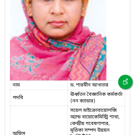
নাম
ড. শারমীন আখতার
ঊর্ধ্বতন বৈজ্ঞানিক কর্মকর্তা
পদবি
(নন ক্যাডার)
সয়েল মাইক্রোবায়োলজি
অ্যান্ড বায়োকেমিস্ট্রি শাখা,
কেন্দ্রীয় গবেষণাগার,
মৃত্তিকা সম্পদ উন্নয়ন
অফিস