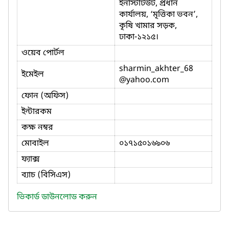
ইনস্টিটিউট, প্রধান
কার্যালয়, ‘মৃত্তিকা ভবন’,
কৃষি খামার সড়ক,
ঢাকা-১২১৫।
ওয়েব পোর্টল
sharmin_akhter_68
ইমেইল
@yahoo.com
ফোন (অফিস)
ইন্টারকম
কক্ষ নম্বর
মোবাইল
০১৭১৫০১৬৯০৬
ফ্যাক্স
ব্যাচ (বিসিএস)
ভিকার্ড ডাউনলোড করুন