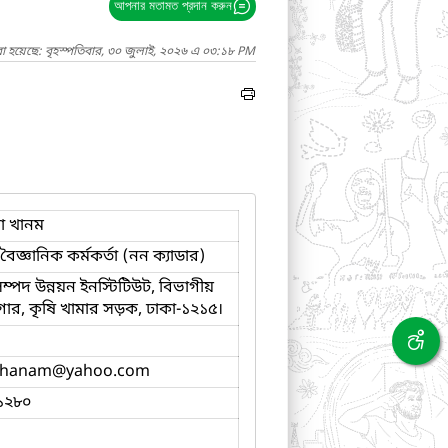
আপনার মতামত প্রদান করুন
া হয়েছে: বৃহস্পতিবার, ৩০ জুলাই, ২০২৬ এ ০৩:১৮ PM
য়া খানম
 বৈজ্ঞানিক কর্মকর্তা (নন ক্যাডার)
 সম্পদ উন্নয়ন ইনস্টিটিউট, বিভাগীয়
ার, কৃষি খামার সড়ক, ঢাকা-১২১৫।
khanam
@yahoo.com
১২৮০