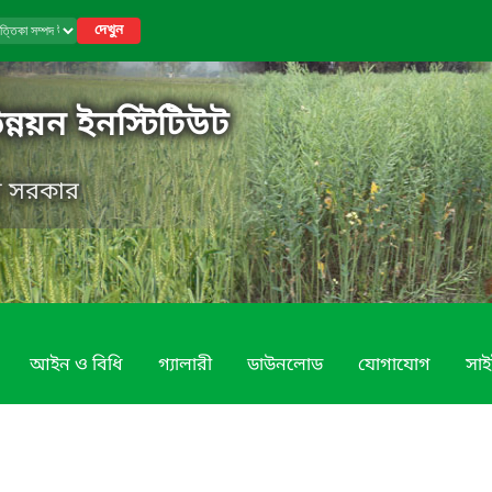
দেখুন
উন্নয়ন ইনস্টিটিউট
েশ সরকার
আইন ও বিধি
গ্যালারী
ডাউনলোড
যোগাযোগ
সাই