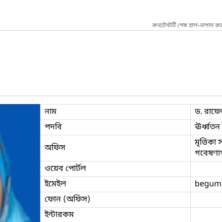
কনটেন্টটি শেষ হাল-নাগাদ কর
নাম
ড. রাফ
পদবি
ঊর্ধ্বতন
মৃত্তিকা
অফিস
গবেষণাগ
ওয়েব পোর্টল
ইমেইল
begum
ফোন (অফিস)
ইন্টারকম