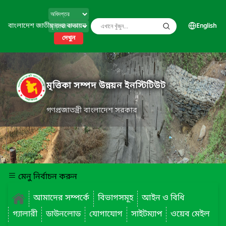
বাংলাদেশ জাতীয় তথ্য বাতায়ন
English
দেখুন
মৃত্তিকা সম্পদ উন্নয়ন ইনস্টিটিউট
গণপ্রজাতন্ত্রী বাংলাদেশ সরকার
মেনু নির্বাচন করুন
আমাদের সম্পর্কে
বিভাগসমূহ
আইন ও বিধি
গ্যালারী
ডাউনলোড
যোগাযোগ
সাইটম্যাপ
ওয়েব মেইল