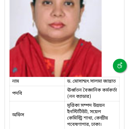
নাম
ড. মোসাম্মৎ সালমা জান্নাত
ঊর্ধ্বতন বৈজ্ঞানিক কর্মকর্তা
পদবি
(নন ক্যাডার)
মৃত্তিকা সম্পদ উন্নয়ন
ইনস্টিটিউট, সয়েল
অফিস
কেমিস্ট্রি শাখা, কেন্দ্রীয়
গবেষণাগার, ঢাকা।