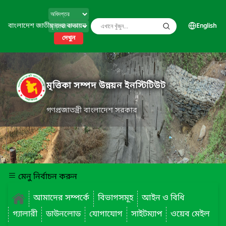
বাংলাদেশ জাতীয় তথ্য বাতায়ন
English
দেখুন
মৃত্তিকা সম্পদ উন্নয়ন ইনস্টিটিউট
গণপ্রজাতন্ত্রী বাংলাদেশ সরকার
মেনু নির্বাচন করুন
আমাদের সম্পর্কে
বিভাগসমূহ
আইন ও বিধি
গ্যালারী
ডাউনলোড
যোগাযোগ
সাইটম্যাপ
ওয়েব মেইল